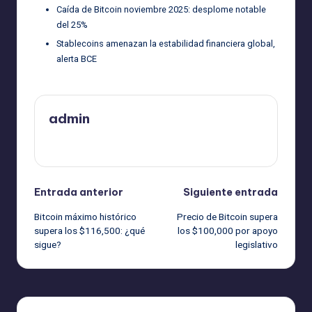
Caída de Bitcoin noviembre 2025: desplome notable
del 25%
Stablecoins amenazan la estabilidad financiera global,
alerta BCE
admin
Ver todas las entradas
Navegación
Entrada anterior
Siguiente entrada
Bitcoin máximo histórico
Precio de Bitcoin supera
de
supera los $116,500: ¿qué
los $100,000 por apoyo
sigue?
legislativo
entradas