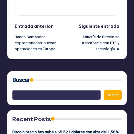
Ver todas las entradas
Navegación
Entrada anterior
Siguiente entrada
Banco Santander
Minería de Bitcoin se
de
criptomonedas: nuevas
transforma con ETF y
operaciones en Europa
tecnología IA
entradas
Buscar
Buscar
Recent Posts
Bitcoin precio hoy sube a 65.521 dólares con alza del 1,56%