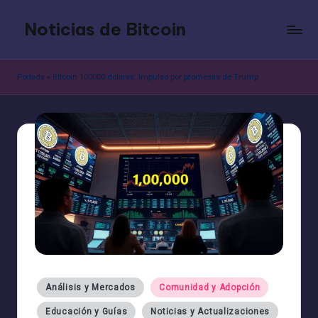
Noticias de Bitcoin
Saltar
al
contenido
Portada
»
Bitcoin 100000 dólares: Impulso por promesas de Trump
Publicado
Análisis y Mercados
Comunidad y Adopción
en
Educación y Guías
Noticias y Actualizaciones