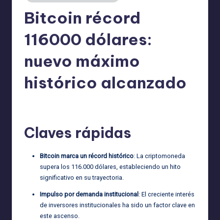
Bitcoin récord
116000 dólares:
nuevo máximo
histórico alcanzado
admin
13/12/2025
Publicado
por
Claves rápidas
Bitcoin marca un récord histórico
: La criptomoneda
supera los 116.000 dólares, estableciendo un hito
significativo en su trayectoria.
Impulso por demanda institucional
: El creciente interés
de inversores institucionales ha sido un factor clave en
este ascenso.