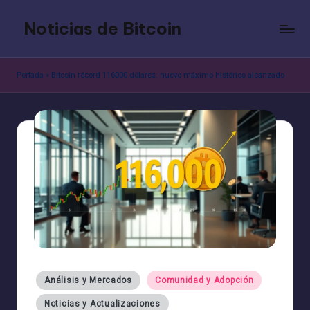
Noticias de Bitcoin
Saltar
al
contenido
Portada
»
Bitcoin récord 116000 dólares: nuevo máximo histórico alcanzado
Publicado
Análisis y Mercados
Comunidad y Adopción
en
Noticias y Actualizaciones