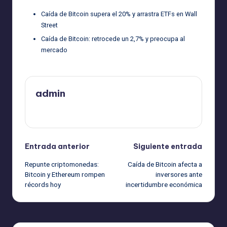
Caída de Bitcoin supera el 20% y arrastra ETFs en Wall
Street
Caída de Bitcoin: retrocede un 2,7% y preocupa al
mercado
admin
Ver todas las entradas
Navegación
Entrada anterior
Siguiente entrada
Repunte criptomonedas:
Caída de Bitcoin afecta a
de
Bitcoin y Ethereum rompen
inversores ante
récords hoy
incertidumbre económica
entradas