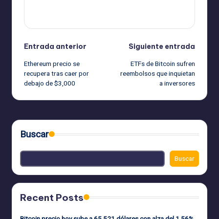
Ver todas las entradas
Navegación
Entrada anterior
Siguiente entrada
Ethereum precio se
ETFs de Bitcoin sufren
de
recupera tras caer por
reembolsos que inquietan
debajo de $3,000
a inversores
entradas
Buscar
Buscar
Recent Posts
Bitcoin precio hoy sube a 65.521 dólares con alza del 1,56%