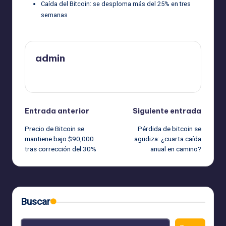
Caída del Bitcoin: se desploma más del 25% en tres
semanas
admin
Ver todas las entradas
Navegación
Entrada anterior
Siguiente entrada
Precio de Bitcoin se
Pérdida de bitcoin se
de
mantiene bajo $90,000
agudiza: ¿cuarta caída
tras corrección del 30%
anual en camino?
entradas
Buscar