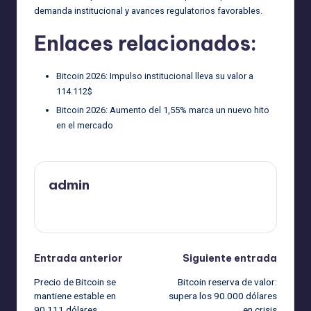
demanda institucional y avances regulatorios favorables.
Enlaces relacionados:
Bitcoin 2026: Impulso institucional lleva su valor a
114.112$
Bitcoin 2026: Aumento del 1,55% marca un nuevo hito
en el mercado
admin
Ver todas las entradas
Navegación
Entrada anterior
Siguiente entrada
Precio de Bitcoin se
Bitcoin reserva de valor:
de
mantiene estable en
supera los 90.000 dólares
90.111 dólares
en crisis