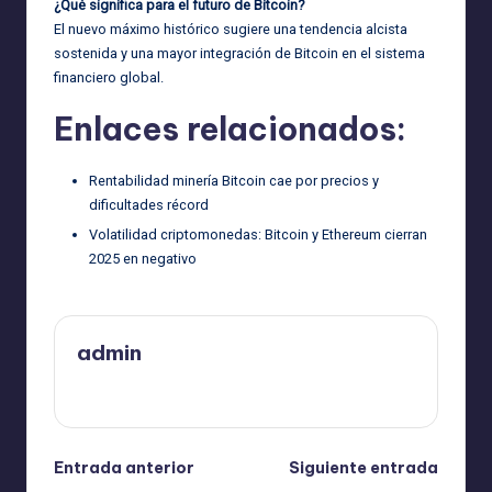
¿Qué significa para el futuro de Bitcoin?
El nuevo máximo histórico sugiere una tendencia alcista
sostenida y una mayor integración de Bitcoin en el sistema
financiero global.
Enlaces relacionados:
Rentabilidad minería Bitcoin cae por precios y
dificultades récord
Volatilidad criptomonedas: Bitcoin y Ethereum cierran
2025 en negativo
admin
Ver todas las entradas
Navegación
Entrada anterior
Siguiente entrada