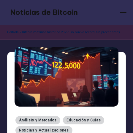
Noticias de Bitcoin
Saltar
al
contenido
Portada
»
Bitcoin máximo histórico 2025: un nuevo récord sin precedentes
Publicado
Análisis y Mercados
Educación y Guías
en
Noticias y Actualizaciones