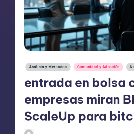
Publicado
Análisis y Mercados
Comunidad y Adopción
No
en
entrada en bolsa 
empresas miran B
ScaleUp para bitc
admin