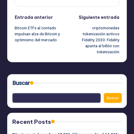
Navegación
Entrada anterior
Siguiente entrada
Bitcoin ETFs al contado
criptomonedas
de
impulsan alza de Bitcoin y
tokenización activos
optimismo del mercado
Fidelity 2030: Fidelity
entradas
apunta al billón con
tokenización
Buscar
Buscar
Recent Posts