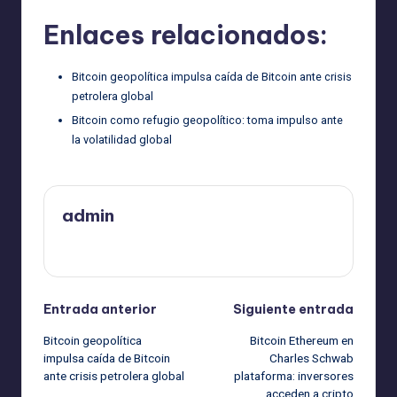
Enlaces relacionados:
Bitcoin geopolítica impulsa caída de Bitcoin ante crisis
petrolera global
Bitcoin como refugio geopolítico: toma impulso ante
la volatilidad global
admin
Ver todas las entradas
Navegación
Entrada anterior
Siguiente entrada
Bitcoin geopolítica
Bitcoin Ethereum en
de
impulsa caída de Bitcoin
Charles Schwab
ante crisis petrolera global
plataforma: inversores
entradas
acceden a cripto