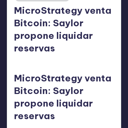
MicroStrategy venta
Bitcoin: Saylor
propone liquidar
reservas
admin
18/05/2026
Publicado
por
MicroStrategy venta
Bitcoin: Saylor
propone liquidar
reservas