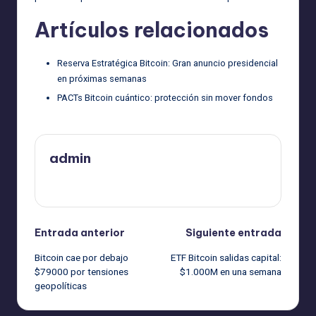
Artículos relacionados
Reserva Estratégica Bitcoin: Gran anuncio presidencial
en próximas semanas
PACTs Bitcoin cuántico: protección sin mover fondos
admin
Ver todas las entradas
Navegación
Entrada anterior
Siguiente entrada
Bitcoin cae por debajo
ETF Bitcoin salidas capital:
de
$79000 por tensiones
$1.000M en una semana
geopolíticas
entradas