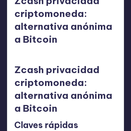
Zcash privacidad
criptomoneda:
alternativa anónima
a Bitcoin
admin
22/05/2026
Publicado
por
Zcash privacidad
criptomoneda:
alternativa anónima
a Bitcoin
Claves rápidas