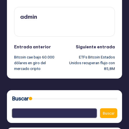
admin
Ver todas las entradas
Navegación
Entrada anterior
Siguiente entrada
Bitcoin cae bajo 60.000
ETFs Bitcoin Estados
de
dólares en giro del
Unidos recuperan flujo con
mercado cripto
85,8M
entradas
Buscar
Buscar