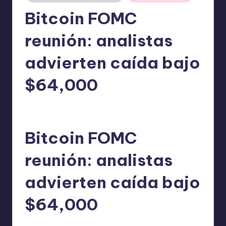
Bitcoin FOMC
reunión: analistas
advierten caída bajo
$64,000
admin
18/06/2026
Publicado
por
Bitcoin FOMC
reunión: analistas
advierten caída bajo
$64,000