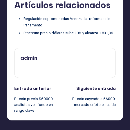
Artículos relacionados
Regulación criptomonedas Venezuela: reformas del
Parlamento
Ethereum precio dólares sube 10% y alcanza 1.831,36
admin
Ver todas las entradas
Navegación
Entrada anterior
Siguiente entrada
Bitcoin precio $60000:
Bitcoin cayendo a 66000:
de
analistas ven fondo en
mercado cripto en caída
rango clave
entradas