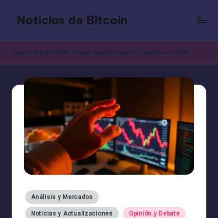
Noticias de Bitcoin
Saltar
al
contenido
Portada
»
Bitcoin FOMC reunión: analistas advierten caída bajo $64,000
Publicado
Análisis y Mercados
en
Noticias y Actualizaciones
Opinión y Debate