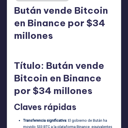
Bután vende Bitcoin
en Binance por $34
millones
admin
19/06/2026
Publicado
por
Título: Bután vende
Bitcoin en Binance
por $34 millones
Claves rápidas
Transferencia significativa
: El gobierno de Bután ha
movido 533 BTC a la plataforma Binance, equivalentes