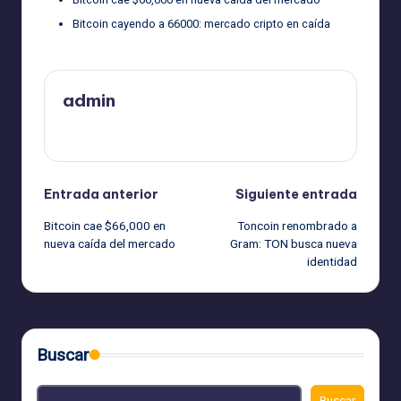
Bitcoin cayendo a 66000: mercado cripto en caída
admin
Ver todas las entradas
Navegación
Entrada anterior
Siguiente entrada
Bitcoin cae $66,000 en
Toncoin renombrado a
de
nueva caída del mercado
Gram: TON busca nueva
identidad
entradas
Buscar
Buscar