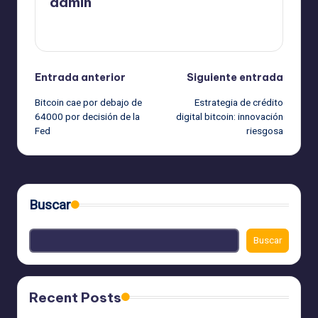
admin
Ver todas las entradas
Navegación
Entrada anterior
Siguiente entrada
Bitcoin cae por debajo de
Estrategia de crédito
de
64000 por decisión de la
digital bitcoin: innovación
Fed
riesgosa
entradas
Buscar
Buscar
Recent Posts