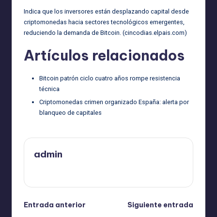
Indica que los inversores están desplazando capital desde
criptomonedas hacia sectores tecnológicos emergentes,
reduciendo la demanda de Bitcoin. (
cincodias.elpais.com
)
Artículos relacionados
Bitcoin patrón ciclo cuatro años rompe resistencia
técnica
Criptomonedas crimen organizado España: alerta por
blanqueo de capitales
admin
Ver todas las entradas
Navegación
Entrada anterior
Siguiente entrada