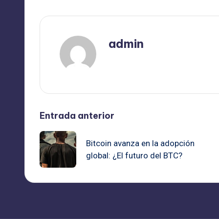
admin
Ver todas las entradas
Navegación
Entrada anterior
de
Bitcoin avanza en la adopción
global: ¿El futuro del BTC?
entradas