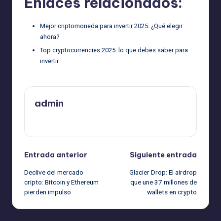
Enlaces relacionados:
Mejor criptomoneda para invertir 2025: ¿Qué elegir
ahora?
Top cryptocurrencies 2025: lo que debes saber para
invertir
admin
Ver todas las entradas
Navegación
Entrada anterior
Siguiente entrada
Declive del mercado
Glacier Drop: El airdrop
de
cripto: Bitcoin y Ethereum
que une 37 millones de
pierden impulso
wallets en crypto
entradas