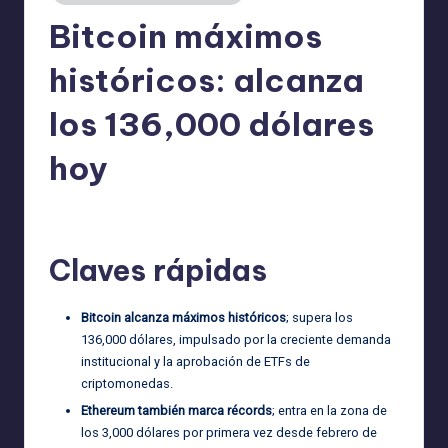
Bitcoin máximos
históricos: alcanza
los 136,000 dólares
hoy
admin
21/12/2025
Publicado
por
Claves rápidas
Bitcoin alcanza máximos históricos
; supera los
136,000 dólares, impulsado por la creciente demanda
institucional y la aprobación de ETFs de
criptomonedas.
Ethereum también marca récords
; entra en la zona de
los 3,000 dólares por primera vez desde febrero de