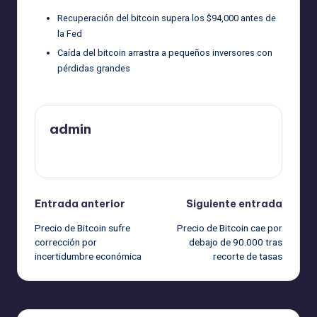
Recuperación del bitcoin supera los $94,000 antes de
la Fed
Caída del bitcoin arrastra a pequeños inversores con
pérdidas grandes
admin
Ver todas las entradas
Navegación
Entrada anterior
Siguiente entrada
Precio de Bitcoin sufre
Precio de Bitcoin cae por
de
corrección por
debajo de 90.000 tras
incertidumbre económica
recorte de tasas
entradas