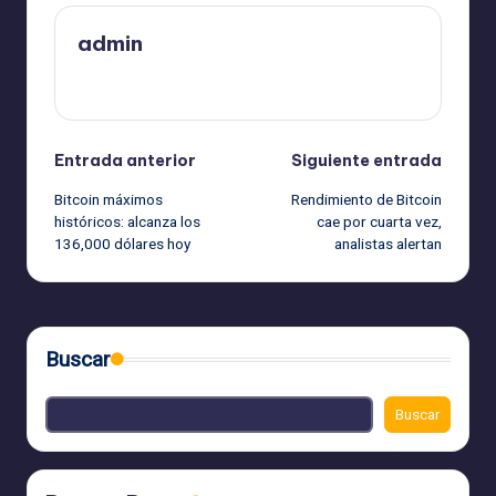
admin
Ver todas las entradas
Navegación
Entrada anterior
Siguiente entrada
Bitcoin máximos
Rendimiento de Bitcoin
de
históricos: alcanza los
cae por cuarta vez,
136,000 dólares hoy
analistas alertan
entradas
Buscar
Buscar