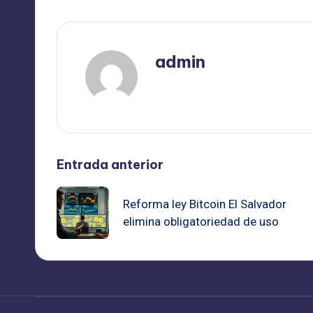
admin
Ver todas las entradas
Navegación
Entrada anterior
de
Reforma ley Bitcoin El Salvador
elimina obligatoriedad de uso
entradas