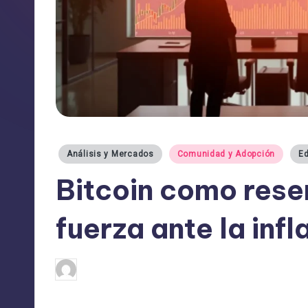
Publicado
Análisis y Mercados
Comunidad y Adopción
Ed
en
Bitcoin como rese
fuerza ante la infl
admin
09/01/2026
Publicado
por