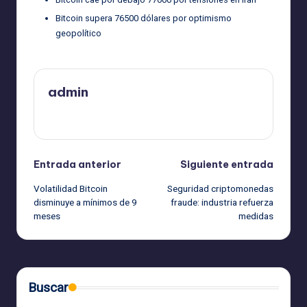
Bitcoin supera 76500 dólares por optimismo
geopolítico
admin
Ver todas las entradas
Navegación
Entrada anterior
Siguiente entrada
Volatilidad Bitcoin
Seguridad criptomonedas
de
disminuye a mínimos de 9
fraude: industria refuerza
meses
medidas
entradas
Buscar