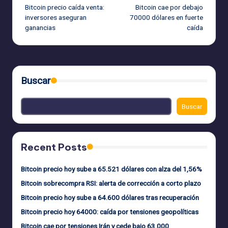
Bitcoin precio caída venta:
Bitcoin cae por debajo
de
inversores aseguran
70000 dólares en fuerte
ganancias
caída
entradas
Buscar
Buscar
Recent Posts
Bitcoin precio hoy sube a 65.521 dólares con alza del 1,56%
Bitcoin sobrecompra RSI: alerta de corrección a corto plazo
Bitcoin precio hoy sube a 64.600 dólares tras recuperación
Bitcoin precio hoy 64000: caída por tensiones geopolíticas
Bitcoin cae por tensiones Irán y cede bajo 63.000