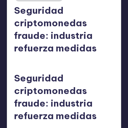
Seguridad
criptomonedas
fraude: industria
refuerza medidas
admin
30/05/2026
Publicado
por
Seguridad
criptomonedas
fraude: industria
refuerza medidas