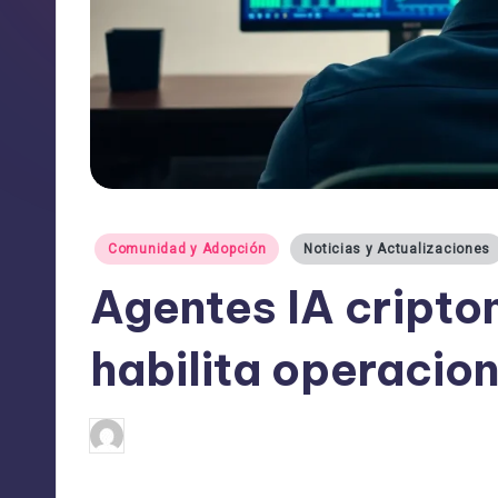
Publicado
Comunidad y Adopción
Noticias y Actualizaciones
en
Agentes IA cript
habilita operaci
admin
15/06/2026
Publicado
por