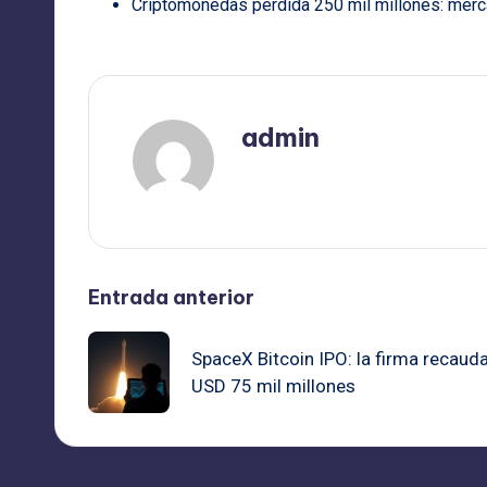
Criptomonedas pérdida 250 mil millones: merca
admin
Ver todas las entradas
Navegación
Entrada anterior
de
SpaceX Bitcoin IPO: la firma recaud
USD 75 mil millones
entradas